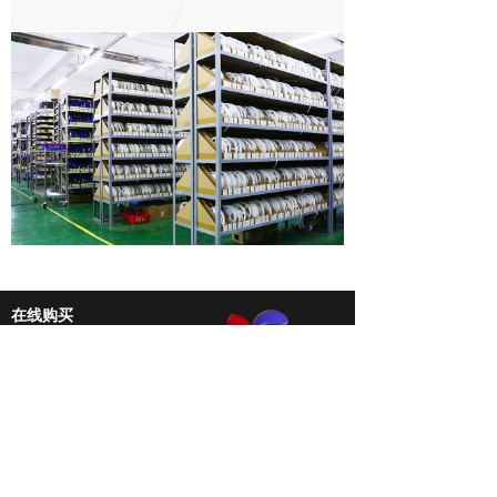
在线购买
优信淘宝
1688店铺
联系我们
商务座机：0755-27892806
投诉电话：13425199842
3004303304@qq.com
深圳市宝安区新安街道41区3栋5层/6层