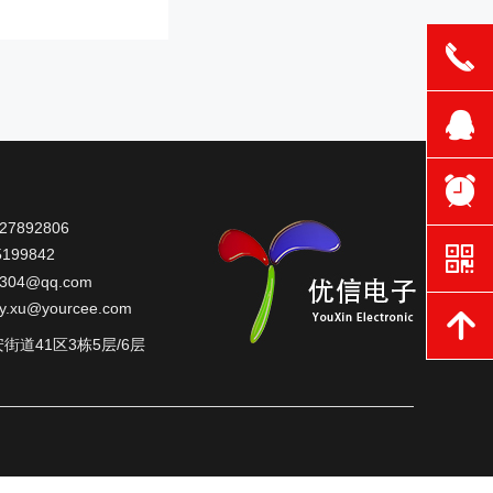
끅
뀩
뀥
7892806
낃
199842
304
@qq.com
oy.xu@yourcee.com
녕
道41区3栋5层/6层