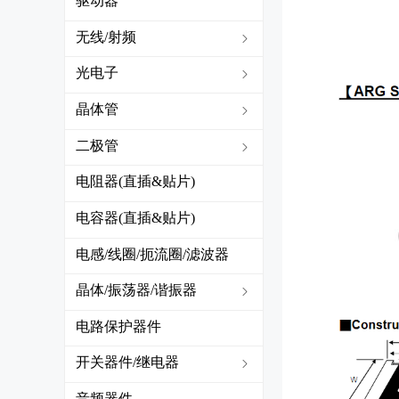
驱动器
无线/射频
ꁇ
光电子
ꁇ
晶体管
ꁇ
二极管
ꁇ
电阻器(直插&贴片)
电容器(直插&贴片)
电感/线圈/扼流圈/滤波器
(直插&贴片)
晶体/振荡器/谐振器
ꁇ
电路保护器件
开关器件/继电器
ꁇ
音频器件