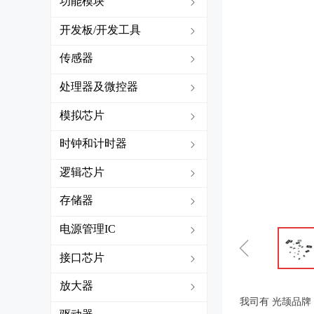
功能模块
ꁇ
开发板/开发工具
ꁇ
传感器
ꁇ
处理器及微控器
ꁇ
模拟芯片
ꁇ
时钟和计时器
ꁇ
逻辑芯片
ꁇ
存储器
ꁇ
电源管理IC
ꁇ
ꁆ
接口芯片
ꁇ
放大器
ꁇ
我司有 光颉品牌