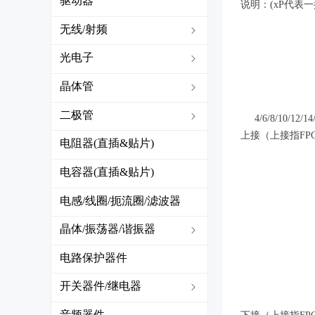
驱动器
说明：(xP代表
无线/射频
ꁇ
光电子
ꁇ
晶体管
ꁇ
二极管
ꁇ
4/6/8/10/12/14/1
上接（上接指F
电阻器(直插&贴片)
电容器(直插&贴片)
电感/线圈/扼流圈/滤波器
(直插&贴片)
晶体/振荡器/谐振器
ꁇ
电路保护器件
开关器件/继电器
ꁇ
音频器件