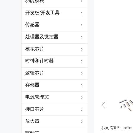
功能模块
ꁇ
开发板/开发工具
ꁇ
传感器
ꁇ
处理器及微控器
ꁇ
模拟芯片
ꁇ
时钟和计时器
ꁇ
逻辑芯片
ꁇ
存储器
ꁇ
电源管理IC
ꁇ
ꁆ
接口芯片
ꁇ
放大器
ꁇ
我司有0.5mm