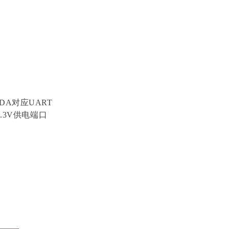
A对应UART
.3V供电端口