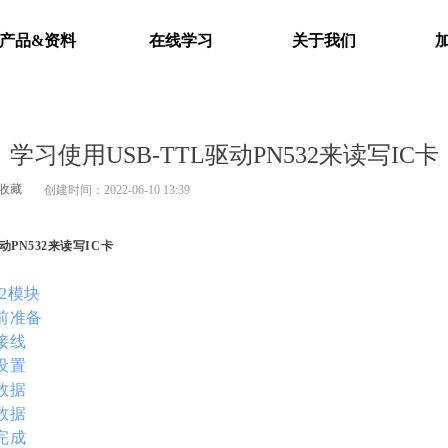
产品&资料
在线学习
关于我们
学习使用USB-TTL驱动PN532来读写IC卡
收藏
创建时间：
2022-06-10
13:39
动PN532来读写IC卡
介
32模块
前准备
接线
设置
数据
数据
完成