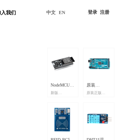
登录
注册
加入我们
中文
EN
넳
넲
NODEMCU(12S)/
ESP32-
Seeeduino
树莓派Pico
原装uno r3
NodeMCU-
原装
NodeMC
CH340C
ESP32-PICO-
多功能扩展板
树莓派Pico开
r3开发板
新版
原装正版
wifi模块ES
开发板
PICO-KIT/
XIAO
开发
开发板 -
32S/CH340C/
Mega2560开
32-S2/
NodeMCU Lua
KIT WiFi&蓝
电机 OLED屏
发板raspberry
Atmega328P
NodeMCU-32S
Arduino
S2芯片ESP
(4M)-74457
开发
Expansion
板-80963
75020
开发
发板-75021
板-75184
WiFi 物联网 开
牙模组迷你开
幕 RTC SD卡
pi PICO双核
AVR 8位单片
CH340C Lua
Mega2560 AVR
12K开发
板-78540
board-80159
板-75017
发板 基于
发板
RP2040支持
机scratch图形
WiFi物联网开
8位单片机开发
NodeMCU-
ESP8266WiFi
Mciro Python
化编程
发板 串口WiFi
板scratch图形
S2
模块
模块 基于
化编程
넳
넲
ESP32
CH9121/联
2.4"TFT屏模
STM32F103ZET6
STM32F103C8T6
CH32F103C8T6/
RFID-RC522
DHT11温度
W5500