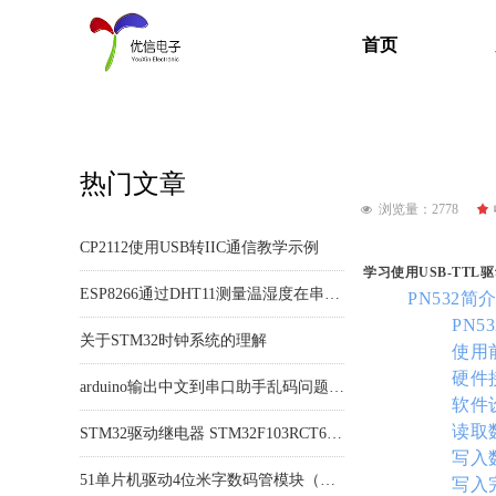
首页
热门文章
GM65 二维码
Raspberry Pi OS_ Raspbian安装教程
3.7V聚合物18650锂电池 UPS不间断电源模块 5V1A反接保护路由监控
51单片机驱动W5500设置为TCP Client进行通信测试示例
浏览量：
2778
끄
넶
CP2112使用USB转IIC通信教学示例
学习使用USB-TTL驱
ESP8266通过DHT11测量温湿度在串口监视器显示
PN532简
PN5
关于STM32时钟系统的理解
使用
硬件
arduino输出中文到串口助手乱码问题(已解决)
软件
STM32驱动继电器 STM32F103RCT6基于寄存器和库函数驱动IO口
读取
写入
51单片机驱动4位米字数码管模块（HT16K33驱动）显示0-3
写入