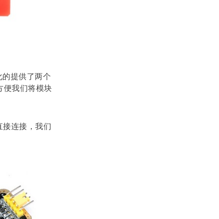
ILI9341/接口
单片机实验板
卡/钥匙扣
议 Arduino
SPI
化的提供了两个
方便我们将模块
直接连接，我们