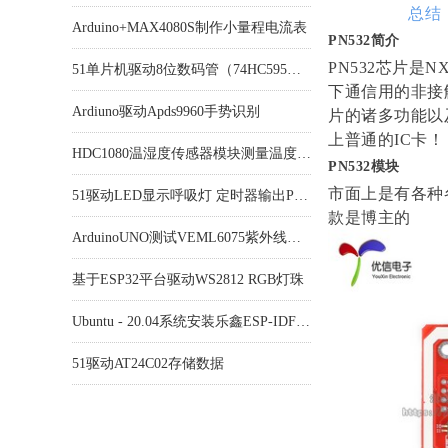
总结
Arduino+MAX4080S制作小量程电流表
PN532简介
51单片机驱动8位数码管（74HC595驱动）滚动显示
PN532芯片是N
下通信用的非接
Ardiuno驱动Apds9960手势识别
片的诸多功能以
上普通的IC卡！
HDC1080温湿度传感器模块测量温度和湿度
PN532模块
51驱动LED显示呼吸灯 定时器输出PWM
市面上是有各种
款是博主的
ArduinoUNO测试VEML6075紫外线传感器
基于ESP32平台驱动WS2812 RGB灯珠
Ubuntu - 20.04系统安装乐鑫ESP-IDF工具链(2) --- 安装IDF
51驱动AT24C02存储数据
arduino中ESP32-S2和C3开发环境搭建