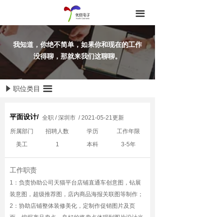
끀
我知道，你绝不简单，如果你和现在的工作
没得聊，那就来我们这聊聊。
职位类目
끀
념
平面设计/
全职 / 深圳市 / 2021-05-21更新
所属部门
招聘人数
学历
工作年限
美工
1
本科
3-5年
#1E5CB3#1
E5CB3
工作职责
1：负责协助公司天猫平台店铺直通车创意图，钻展
装意图，超级推荐图，店内商品海报关联图等制作；
2：协助店铺整体装修美化，定制作促销图片及页