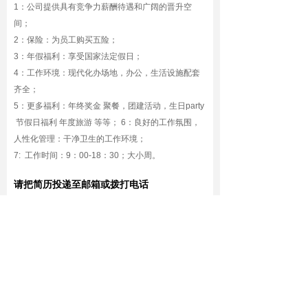
1：公司提供具有竞争力薪酬待遇和广阔的晋升空
间；
2：保险：为员工购买五险；
3：年假福利：享受国家法定假日；
4：工作环境：现代化办场地，办公，生活设施配套
齐全；
5：更多福利：年终奖金 聚餐，团建活动，生日party
节假日福利 年度旅游 等等； 6：良好的工作氛围，
人性化管理：干净卫生的工作环境；
7: 工作时间：9：00-18：30；大小周。
请把简历投递至邮箱或拨打电话
+86-755-123456789/13122555667
sdasda@123456789.com
深圳市宝安区新安街道41区3栋5层/6层