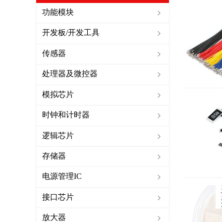
功能模块
ꁇ
开发板/开发工具
ꁇ
传感器
ꁇ
处理器及微控器
ꁇ
模拟芯片
ꁇ
时钟和计时器
ꁇ
逻辑芯片
ꁇ
存储器
ꁇ
电源管理IC
ꁇ
接口芯片
ꁇ
放大器
ꁇ