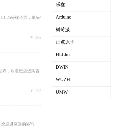
乐鑫
Arduino
0，GH1.25等端子线，单头/
树莓派
넶
1892
正点原子
Hi-Link
DWIN
选型表，欢迎进店选购咨
WUZHI
넶
1215
UMW
，欢迎进店选购咨询