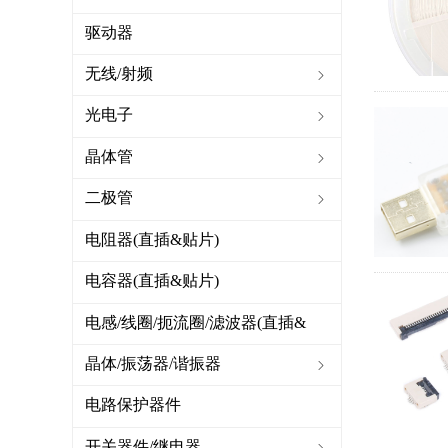
驱动器
无线/射频
ꁇ
光电子
ꁇ
晶体管
ꁇ
二极管
ꁇ
电阻器(直插&贴片)
电容器(直插&贴片)
电感/线圈/扼流圈/滤波器(直插&
贴片)
晶体/振荡器/谐振器
ꁇ
电路保护器件
开关器件/继电器
ꁇ