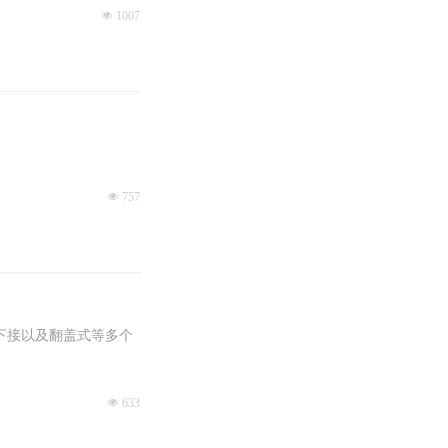
넶
1007
넶
757
接/下接以及翻盖式等多个
넶
633