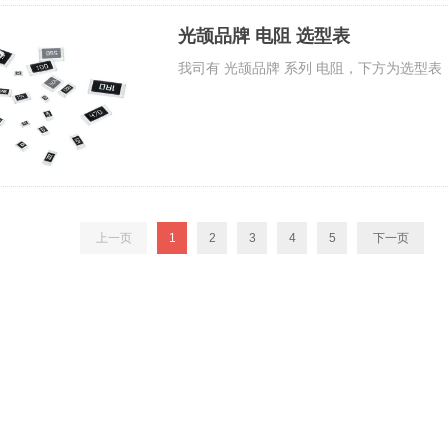
光颉品牌 电阻 选型表
我司有 光颉品牌 系列 电阻，下方为选型
上一页
1
2
3
4
5
下一页