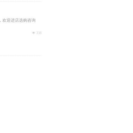
表，欢迎进店选购咨询
넶
338