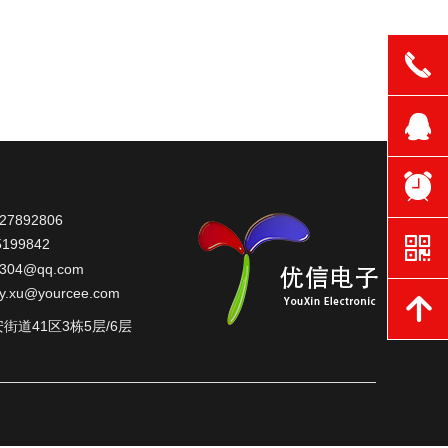
끅
뀩
뀥
7892806
낃
199842
304
@qq.com
oy.xu@yourcee.com
녕
道41区3栋5层/6层